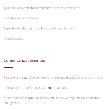
¿Qué son los contratos inteligentes (o smart contract)?
Restauración y hostelería
Aspectos legales ligados a las actividades de ocio
Audiovisuales
Comentarios recientes
Registrera dig
en
¿Qué son los contratos inteligentes (o smart contract)?
Anm"al dig f"or att fa 100 USDT
en
¡Hola mundo!
bester binance Empfehlungscode
en
Usos y ventajas de los contratos
inteligentes
注册免费账户
en
¿Qué son los contratos inteligentes (o smart contract)?