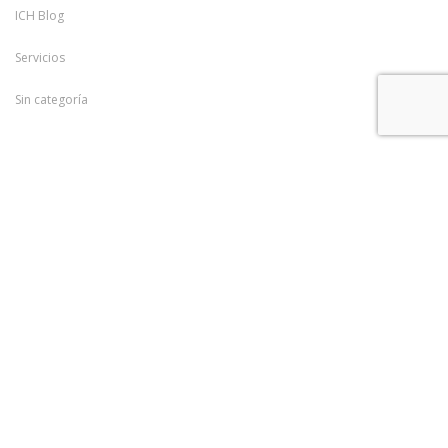
Servicios
Sin categoría
Meta
Acceder
Feed de entradas
Feed de comentarios
WordPress.org